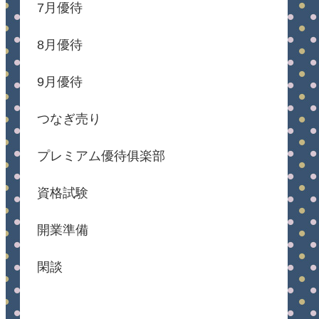
7月優待
8月優待
9月優待
つなぎ売り
プレミアム優待俱楽部
資格試験
開業準備
閑談