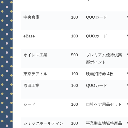
中央倉庫
100
QUOカード
eBase
100
QUOカード
オイレス工業
500
プレミアム優待倶楽
部ポイント
東京テアトル
100
映画招待券 4枚
原田工業
100
QUOカード
シード
100
自社ケア用品セット
シミックホールディン
100
事業拠点地域特産品