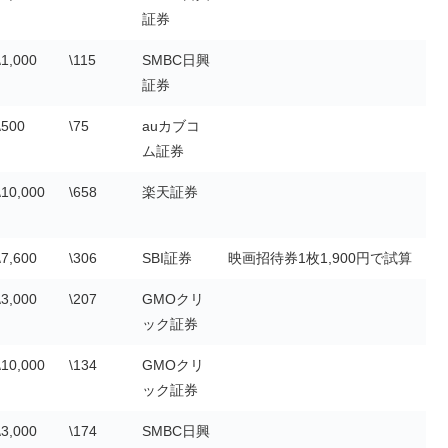
証券
\1,000
\115
SMBC日興
証券
\500
\75
auカブコ
ム証券
\10,000
\658
楽天証券
\7,600
\306
SBI証券
映画招待券1枚1,900円で試算
\3,000
\207
GMOクリ
ック証券
\10,000
\134
GMOクリ
ック証券
\3,000
\174
SMBC日興