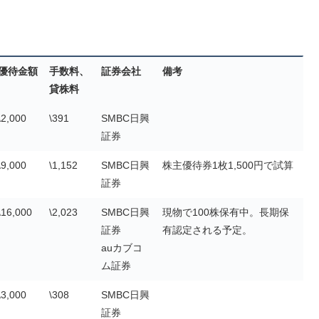
優待金額
手数料、
証券会社
備考
貸株料
\2,000
\391
SMBC日興
証券
\9,000
\1,152
SMBC日興
株主優待券1枚1,500円で試算
証券
\16,000
\2,023
SMBC日興
現物で100株保有中。長期保
証券
有認定される予定。
auカブコ
ム証券
\3,000
\308
SMBC日興
証券