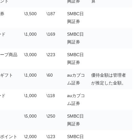
ント
興証券
算
券
\3,500
\187
SMBC日
興証券
ード
\1,000
\169
SMBC日
興証券
ープ商品
\3,000
\223
SMBC日
興証券
ギフト
\1,000
\60
auカブコ
優待金額は管理者
ム証券
が推定した金額。
ード
\1,000
\118
auカブコ
ム証券
\5,000
\250
SMBC日
興証券
ポイント
\2,000
\123
SMBC日