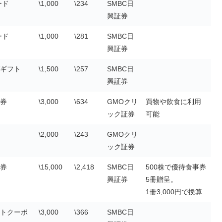
ード
\1,000
\234
SMBC日
興証券
ード
\1,000
\281
SMBC日
興証券
ギフト
\1,500
\257
SMBC日
興証券
券
\3,000
\634
GMOクリ
買物や飲食に利用
ック証券
可能
\2,000
\243
GMOクリ
ック証券
券
\15,000
\2,418
SMBC日
500株で優待食事券
興証券
5冊贈呈。
1冊3,000円で換算
トクーポ
\3,000
\366
SMBC日