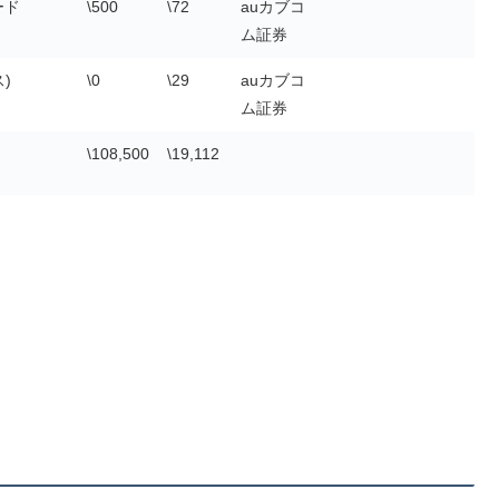
ード
\500
\72
auカブコ
ム証券
)
\0
\29
auカブコ
ム証券
\108,500
\19,112