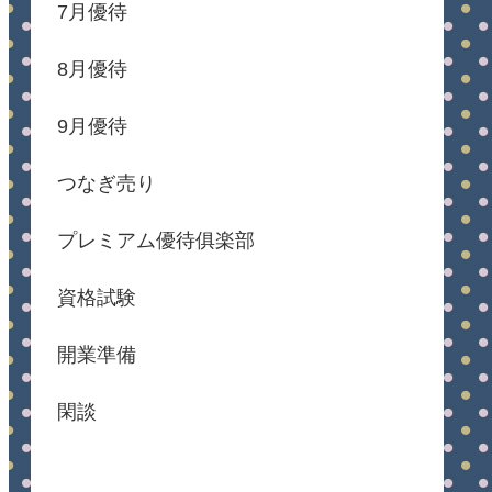
7月優待
8月優待
9月優待
つなぎ売り
プレミアム優待俱楽部
資格試験
開業準備
閑談