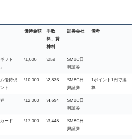
優待金額
手数
証券会社
備考
料、貸
株料
ギフト
\1,000
\259
SMBC日
」
興証券
ム優待倶
\10,000
\2,836
SMBC日
1ポイント1円で換
ント
興証券
算
券
\12,000
\4,694
SMBC日
興証券
カード
\17,000
\3,445
SMBC日
興証券