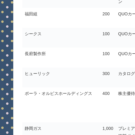
ン
福田組
200
QUOカ
シークス
100
QUOカ
長府製作所
100
QUOカ
ヒューリック
300
カタログ
ポーラ・オルビスホールディングス
400
株主優待
静岡ガス
1,000
プレミア