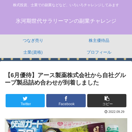
株式投資、士業での副業などなど、いろいろチャレンジしてみます
氷河期世代サラリーマンの副業チャレンジ
つなぎ売り
株主優待品
士業(資格)
プロフィール
【6月優待】アース製薬株式会社から自社グル
ープ製品詰め合わせが到着しました
Twitter
Facebook
コピー
2022.09.29