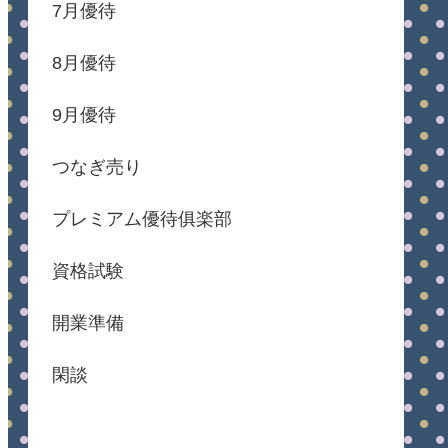
7月優待
8月優待
9月優待
つなぎ売り
プレミアム優待俱楽部
資格試験
開業準備
閑談