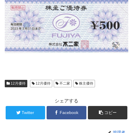
12月優待
12月優待
不二家
株主優待
シェアする
Twitter
Facebook
コピー
管理者