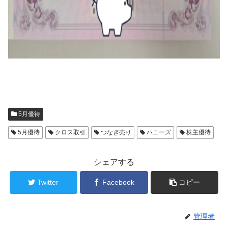
5月優待
5月優待
クロス取引
つなぎ売り
ハニーズ
株主優待
シェアする
Twitter
Facebook
コピー
管理者