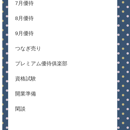
7月優待
8月優待
9月優待
つなぎ売り
プレミアム優待俱楽部
資格試験
開業準備
閑談