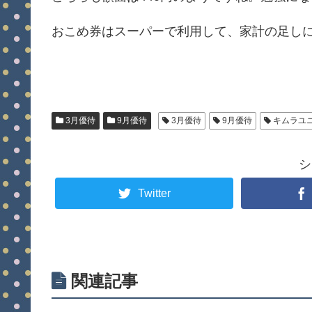
おこめ券はスーパーで利用して、家計の足し
3月優待
9月優待
3月優待
9月優待
キムラユ
シ
Twitter
関連記事