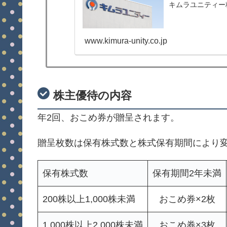
キムラユニティー
www.kimura-unity.co.jp
株主優待の内容
年2回、おこめ券が贈呈されます。
贈呈枚数は保有株式数と株式保有期間により変
保有株式数
保有期間2年未満
200株以上1,000株未満
おこめ券×2枚
1,000株以上2,000株未満
おこめ券×3枚