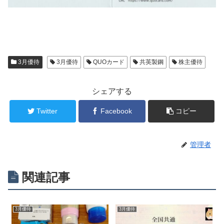
3月優待
3月優待
QUOカード
共英製鋼
株主優待
シェアする
Twitter
Facebook
コピー
管理者
関連記事
3月優待
3月優待