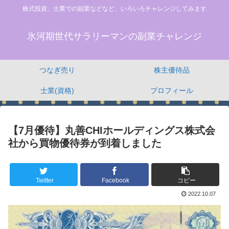
株式投資、士業での副業などなど、いろいろチャレンジしてみます
氷河期世代サラリーマンの副業チャレンジ
つなぎ売り
株主優待品
士業(資格)
プロフィール
【7月優待】丸善CHIホールディングス株式会
社から買物優待券が到着しました
Twitter
Facebook
コピー
2022.10.07