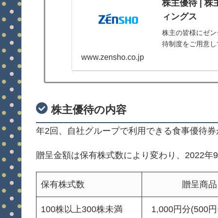
株主優待 | 株
ィングス
株主の皆様にゼン
待制度をご用意し
www.zensho.co.jp
株主優待の内容
年2回、自社グループで利用できる食事優待券
贈呈金額は保有株式数により変わり、2022年
保有株式数
贈呈商品
100株以上300株未満
1,000円分(500