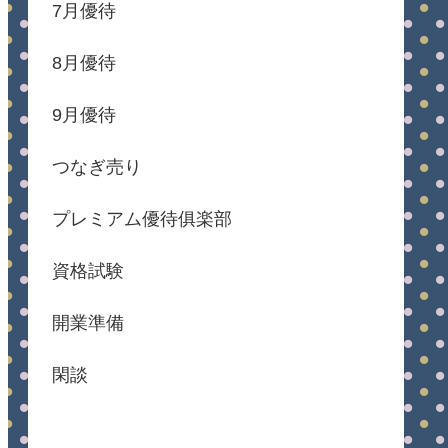
7月優待
8月優待
9月優待
つなぎ売り
プレミアム優待俱楽部
資格試験
開業準備
閑談