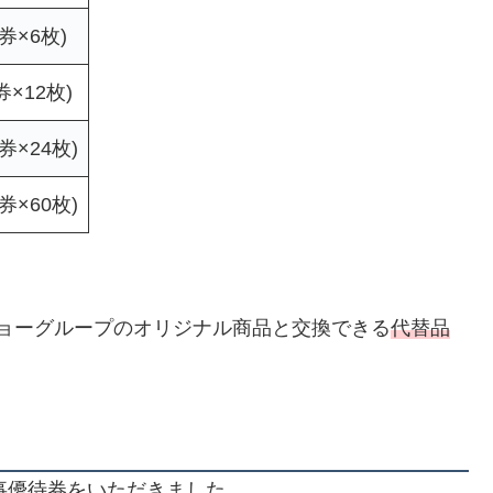
円券×6枚)
券×12枚)
円券×24枚)
円券×60枚)
ショーグループのオリジナル商品と交換できる
代替品
食事優待券をいただきました。