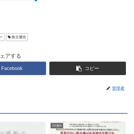
ー
株主優待
ェアする
Facebook
コピー
管理者
3月優待