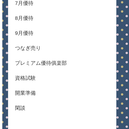
7月優待
8月優待
9月優待
つなぎ売り
プレミアム優待俱楽部
資格試験
開業準備
閑談