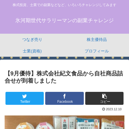
株式投資、士業での副業などなど、いろいろチャレンジしてみます
氷河期世代サラリーマンの副業チャレンジ
つなぎ売り
株主優待品
士業(資格)
プロフィール
【9月優待】株式会社紀文食品から自社商品詰
合せが到着しました
Twitter
Facebook
コピー
2023.12.10