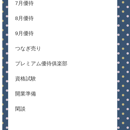
7月優待
8月優待
9月優待
つなぎ売り
プレミアム優待俱楽部
資格試験
開業準備
閑談