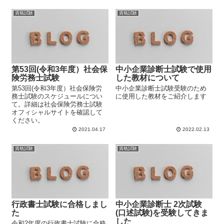
資格試験
資格試験
第53回(令和3年度）社会保
中小企業診断士試験で使用
険労務士試験
した教材について
第53回(令和3年度）社会保険労
中小企業診断士試験受験のため
務士試験のスケジュールについ
に使用した教材をご紹介します
て。詳細は社会保険労務士試験
オフィシャルサイトを確認して
ください。
2021.04.17
2022.02.13
資格試験
資格試験
行政書士試験に合格しまし
中小企業診断士 2次試験
た
(口述試験)を受験してきま
した
令和2年度の行政書士試験に合格