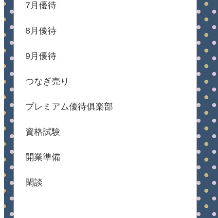
7月優待
8月優待
9月優待
つなぎ売り
プレミアム優待俱楽部
資格試験
開業準備
閑談