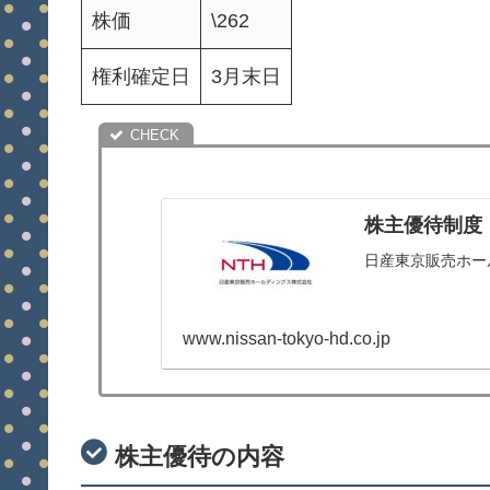
株価
\262
権利確定日
3月末日
株主優待制度
日産東京販売ホー
www.nissan-tokyo-hd.co.jp
株主優待の内容