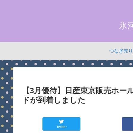
氷
つなぎ売り
【3月優待】日産東京販売ホー
ドが到着しました
Twitter