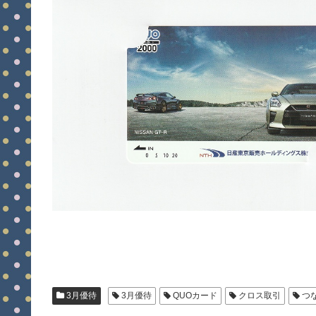
3月優待
3月優待
QUOカード
クロス取引
つ