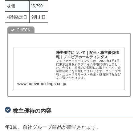
株価
\5,790
権利確定日
9月末日
株主優待について｜配当・株主優待情
報｜ノエビアホールディングス
ノエビアホールディングスは、2022年4月4日
に東京証券取引所プライム市場に移行しまし
た。今後も、皆様のご期待にお応えすべく、企
業価値向上を目指してまいります。グループ情
報・ニュースリリース・株主・投資家情報など
をご覧いただけます。
www.noevirholdings.co.jp
株主優待の内容
年1回、自社グループ商品が贈呈されます。