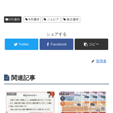
9月優待
9月優待
ノエビア
株主優待
シェアする
Twitter
Facebook
コピー
管理者
関連記事
9月優待
3月優待