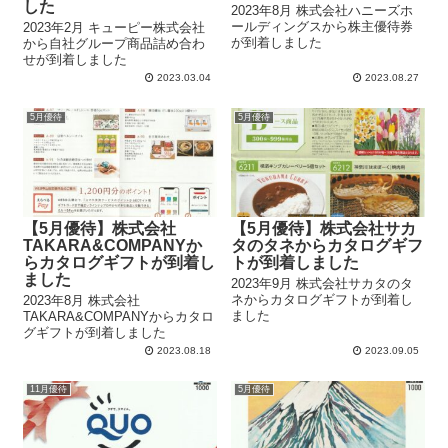
した
2023年8月 株式会社ハニーズホ
ールディングスから株主優待券
2023年2月 キューピー株式会社
が到着しました
から自社グループ商品詰め合わ
せが到着しました
2023.03.04
2023.08.27
5月優待
5月優待
【5月優待】株式会社
【5月優待】株式会社サカ
TAKARA&COMPANYか
タのタネからカタログギフ
らカタログギフトが到着し
トが到着しました
ました
2023年9月 株式会社サカタのタ
ネからカタログギフトが到着し
2023年8月 株式会社
ました
TAKARA&COMPANYからカタロ
グギフトが到着しました
2023.08.18
2023.09.05
11月優待
5月優待