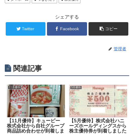
シェアする
Twitter
Facebook
コピー
管理者
関連記事
11月優待
5月優待
【11月優待】キューピー
【5月優待】株式会社ハニ
株式会社から自社グループ
ーズホールディングスから
商品詰め合わせが到着しま
株主優待券が到着しました