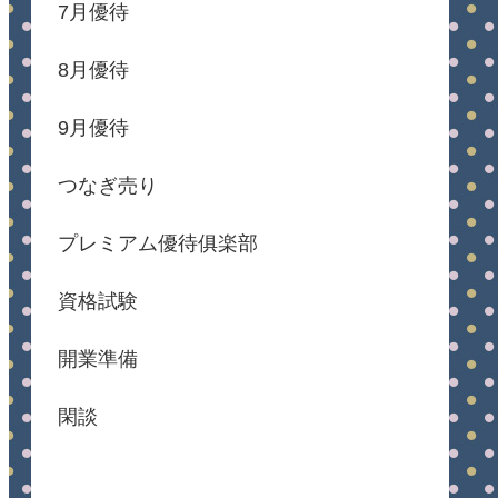
7月優待
8月優待
9月優待
つなぎ売り
プレミアム優待俱楽部
資格試験
開業準備
閑談